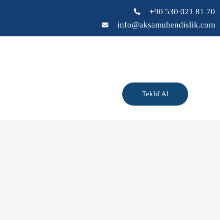
+90 530 021 81 70
info@aksamuhendislik.com
Teklif Al