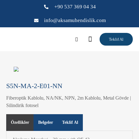
+90 537 369 04 34
info@aksamuhendislik.com
Teklif Al
S5N-MA-2-E01-NN
Fiberoptik Kablolu, NA/NK, NPN, 2m Kablolu, Metal Gövde |
Silindirik fotosel
Özellikler
Belgeler
Teklif Al