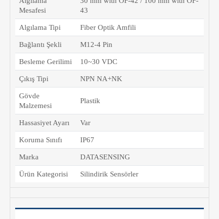
Algılama
30 mm with OF-42 / 100 mm with OF-
Mesafesi
43
Algılama Tipi
Fiber Optik Amfili
Bağlantı Şekli
M12-4 Pin
Besleme Gerilimi
10~30 VDC
Çıkış Tipi
NPN NA+NK
Gövde
Plastik
Malzemesi
Hassasiyet Ayarı
Var
Koruma Sınıfı
IP67
Marka
DATASENSING
Ürün Kategorisi
Silindirik Sensörler