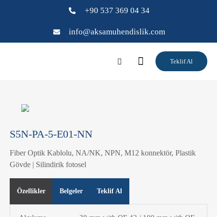
+90 537 369 04 34
info@aksamuhendislik.com
Teklif Al
S5N-PA-5-E01-NN
Fiber Optik Kablolu, NA/NK, NPN, M12 konnektör, Plastik
Gövde | Silindirik fotosel
Özellikler
Belgeler
Teklif Al