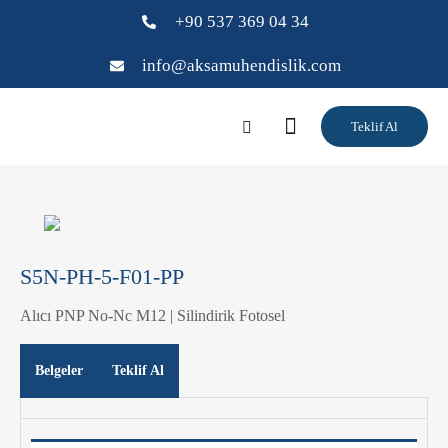
+90 537 369 04 34
info@aksamuhendislik.com
Teklif Al
S5N-PH-5-F01-PP
Alıcı PNP No-Nc M12 | Silindirik Fotosel
Belgeler
Teklif Al