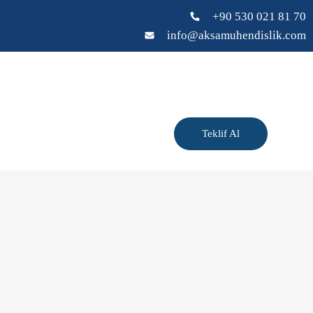
+90 530 021 81 70
info@aksamuhendislik.com
Teklif Al