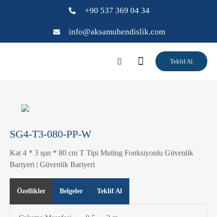
+90 537 369 04 34
info@aksamuhendislik.com
Teklif Al
SG4-T3-080-PP-W
Kat 4 * 3 ışın * 80 cm T Tipi Muting Fonksiyonlu Güvenlik
Bariyeri | Güvenlik Bariyeri
Özellikler
Belgeler
Teklif Al