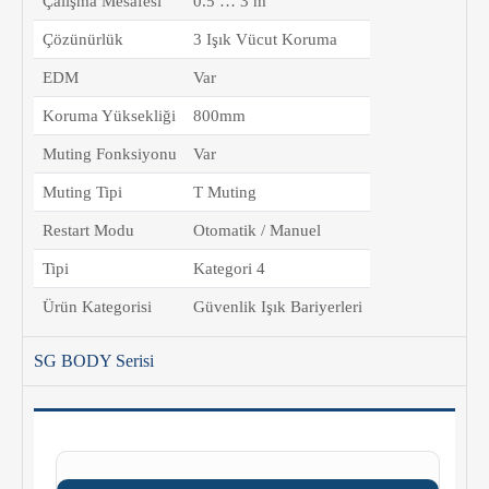
Çalışma Mesafesi
0.5 … 3 m
Çözünürlük
3 Işık Vücut Koruma
EDM
Var
Koruma Yüksekliği
800mm
Muting Fonksiyonu
Var
Muting Tipi
T Muting
Restart Modu
Otomatik / Manuel
Tipi
Kategori 4
Ürün Kategorisi
Güvenlik Işık Bariyerleri
SG BODY Serisi