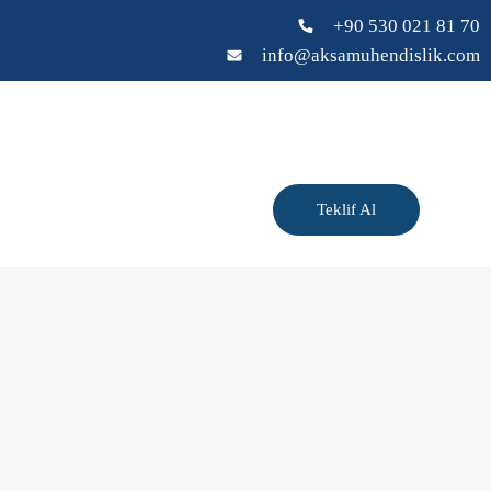
+90 530 021 81 70
info@aksamuhendislik.com
Teklif Al