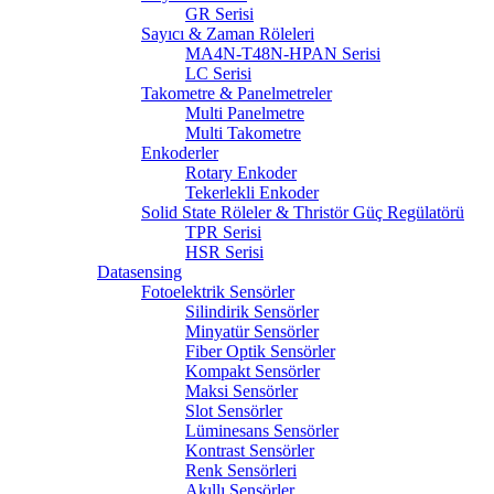
GR Serisi
Sayıcı & Zaman Röleleri
MA4N-T48N-HPAN Serisi
LC Serisi
Takometre & Panelmetreler
Multi Panelmetre
Multi Takometre
Enkoderler
Rotary Enkoder
Tekerlekli Enkoder
Solid State Röleler & Thristör Güç Regülatörü
TPR Serisi
HSR Serisi
Datasensing
Fotoelektrik Sensörler
Silindirik Sensörler
Minyatür Sensörler
Fiber Optik Sensörler
Kompakt Sensörler
Maksi Sensörler
Slot Sensörler
Lüminesans Sensörler
Kontrast Sensörler
Renk Sensörleri
Akıllı Sensörler