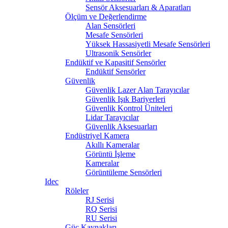
Sensör Aksesuarları & Aparatları
Ölçüm ve Değerlendirme
Alan Sensörleri
Mesafe Sensörleri
Yüksek Hassasiyetli Mesafe Sensörleri
Ultrasonik Sensörler
Endüktif ve Kapasitif Sensörler
Endüktif Sensörler
Güvenlik
Güvenlik Lazer Alan Tarayıcılar
Güvenlik Işık Bariyerleri
Güvenlik Kontrol Üniteleri
Lidar Tarayıcılar
Güvenlik Aksesuarları
Endüstriyel Kamera
Akıllı Kameralar
Görüntü İşleme
Kameralar
Görüntüleme Sensörleri
Idec
Röleler
RJ Serisi
RQ Serisi
RU Serisi
Güç Kaynakları