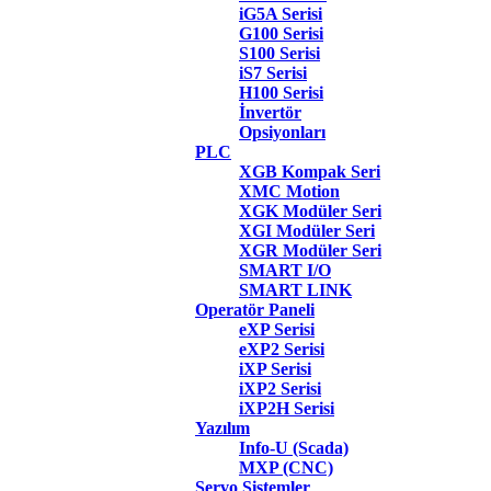
iG5A Serisi
G100 Serisi
S100 Serisi
iS7 Serisi
H100 Serisi
İnvertör
Opsiyonları
PLC
XGB Kompak Seri
XMC Motion
XGK Modüler Seri
XGI Modüler Seri
XGR Modüler Seri
SMART I/O
SMART LINK
Operatör Paneli
eXP Serisi
eXP2 Serisi
iXP Serisi
iXP2 Serisi
iXP2H Serisi
Yazılım
Info-U (Scada)
MXP (CNC)
Servo Sistemler