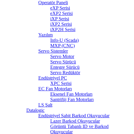
Operatör Paneli
eXP Serisi
eXP2 Serisi
iXP Serisi
iXP2 Serisi
iXP2H Serisi
Yazılım
Info-U (Scada)
MXP (CNC)
Servo Sistemler
Servo Motor
Servo Sürücü
Entegre Sürücü
Servo Redüktör
Endüstriyel PC
XPC Serisi
EC Fan Motorları
Eksenel Fan Motorları
Santrifüj Fan Motorları
LS Şalt
Datalogic
Endüstriyel Sabit Barkod Okuyucular
Lazer Barkod Okuyucular
Görüntü Tabanlı ID ve Barkod
Okuyucular