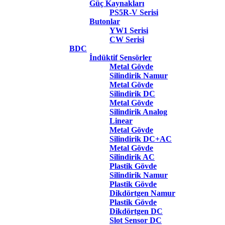
Güç Kaynakları
PS5R-V Serisi
Butonlar
YW1 Serisi
CW Serisi
BDC
İndüktif Sensörler
Metal Gövde
Silindirik Namur
Metal Gövde
Silindirik DC
Metal Gövde
Silindirik Analog
Linear
Metal Gövde
Silindirik DC+AC
Metal Gövde
Silindirik AC
Plastik Gövde
Silindirik Namur
Plastik Gövde
Dikdörtgen Namur
Plastik Gövde
Dikdörtgen DC
Slot Sensor DC