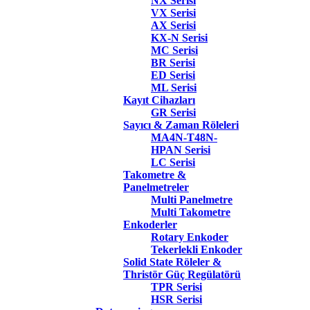
NX Serisi
VX Serisi
AX Serisi
KX-N Serisi
MC Serisi
BR Serisi
ED Serisi
ML Serisi
Kayıt Cihazları
GR Serisi
Sayıcı & Zaman Röleleri
MA4N-T48N-
HPAN Serisi
LC Serisi
Takometre &
Panelmetreler
Multi Panelmetre
Multi Takometre
Enkoderler
Rotary Enkoder
Tekerlekli Enkoder
Solid State Röleler &
Thristör Güç Regülatörü
TPR Serisi
HSR Serisi