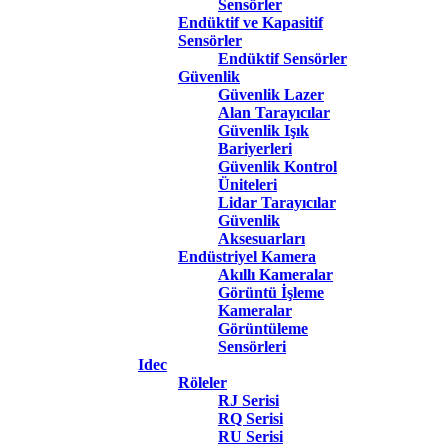
Sensörler
Endüktif ve Kapasitif
Sensörler
Endüktif Sensörler
Güvenlik
Güvenlik Lazer
Alan Tarayıcılar
Güvenlik Işık
Bariyerleri
Güvenlik Kontrol
Üniteleri
Lidar Tarayıcılar
Güvenlik
Aksesuarları
Endüstriyel Kamera
Akıllı Kameralar
Görüntü İşleme
Kameralar
Görüntüleme
Sensörleri
Idec
Röleler
RJ Serisi
RQ Serisi
RU Serisi