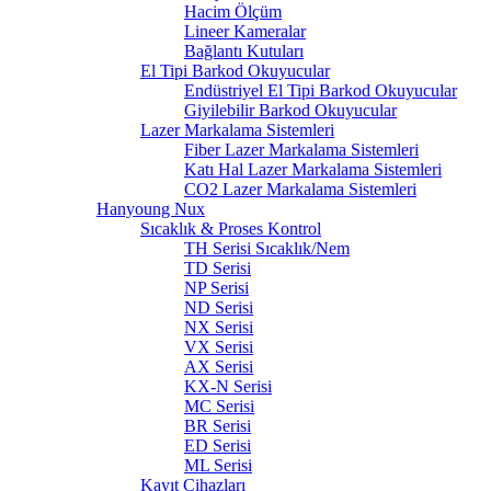
Hacim Ölçüm
Lineer Kameralar
Bağlantı Kutuları
El Tipi Barkod Okuyucular
Endüstriyel El Tipi Barkod Okuyucular
Giyilebilir Barkod Okuyucular
Lazer Markalama Sistemleri
Fiber Lazer Markalama Sistemleri
Katı Hal Lazer Markalama Sistemleri
CO2 Lazer Markalama Sistemleri
Hanyoung Nux
Sıcaklık & Proses Kontrol
TH Serisi Sıcaklık/Nem
TD Serisi
NP Serisi
ND Serisi
NX Serisi
VX Serisi
AX Serisi
KX-N Serisi
MC Serisi
BR Serisi
ED Serisi
ML Serisi
Kayıt Cihazları