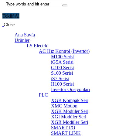
Teklif Al
Close
Ana Sayfa
Ürünler
LS Electric
AC Hız Kontrol (İnvertör)
M100 Serisi
iG5A Serisi
G100 Serisi
S100 Serisi
iS7 Serisi
H100 Serisi
İnvertör Opsiyonları
PLC
XGB Kompak Seri
XMC Motion
XGK Modüler Seri
XGI Modüler Seri
XGR Modüler Seri
SMART I/O
SMART LINK