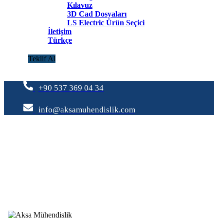
Kılavuz
3D Cad Dosyaları
LS Electric Ürün Seçici
İletişim
Türkçe
Teklif Al
+90 537 369 04 34
info@aksamuhendislik.com