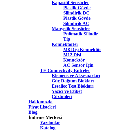
Kapasitif Sensörler
Plastik Gövde
Silindirik DC
Plastik Gövde
Silindirik AC
Manyetik Sensörler
Pnömatik Silindir
Tip
Konnektörler
M8 Dişi Konnektör
M12 Dişi
Konnektör
AC Sensor İçin
TE Connectivity Entrelec
Klemens ve Aksesuarları
Güç Dağıtım Blokları
Essailec Test Blokları
Yazıcı ve Etiket
Çözümleri
Hakkımızda
Fiyat Listeleri
Blog
İndirme Merkezi
Yazılımlar
Katalog