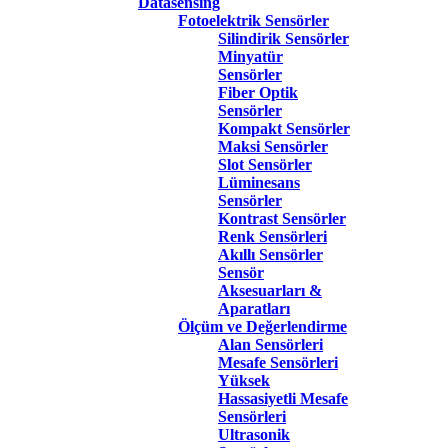
Datasensing
Fotoelektrik Sensörler
Silindirik Sensörler
Minyatür
Sensörler
Fiber Optik
Sensörler
Kompakt Sensörler
Maksi Sensörler
Slot Sensörler
Lüminesans
Sensörler
Kontrast Sensörler
Renk Sensörleri
Akıllı Sensörler
Sensör
Aksesuarları &
Aparatları
Ölçüm ve Değerlendirme
Alan Sensörleri
Mesafe Sensörleri
Yüksek
Hassasiyetli Mesafe
Sensörleri
Ultrasonik