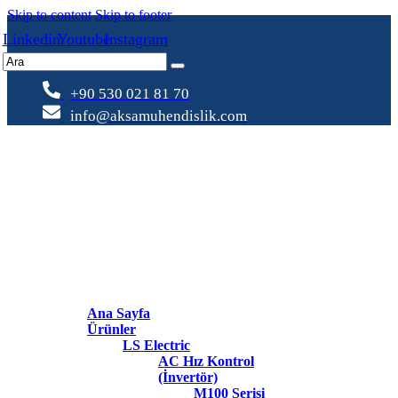
Skip to content
Skip to footer
Linkedin
Youtube
Instagram
+90 530 021 81 70
info@aksamuhendislik.com
Ana Sayfa
Ürünler
LS Electric
AC Hız Kontrol
(İnvertör)
M100 Serisi