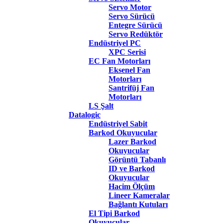
Servo Motor
Servo Sürücü
Entegre Sürücü
Servo Redüktör
Endüstriyel PC
XPC Serisi
EC Fan Motorları
Eksenel Fan
Motorları
Santrifüj Fan
Motorları
LS Şalt
Datalogic
Endüstriyel Sabit
Barkod Okuyucular
Lazer Barkod
Okuyucular
Görüntü Tabanlı
ID ve Barkod
Okuyucular
Hacim Ölçüm
Lineer Kameralar
Bağlantı Kutuları
El Tipi Barkod
Okuyucular