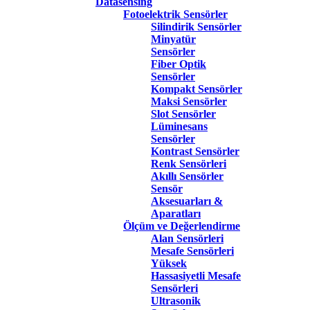
Datasensing
Fotoelektrik Sensörler
Silindirik Sensörler
Minyatür
Sensörler
Fiber Optik
Sensörler
Kompakt Sensörler
Maksi Sensörler
Slot Sensörler
Lüminesans
Sensörler
Kontrast Sensörler
Renk Sensörleri
Akıllı Sensörler
Sensör
Aksesuarları &
Aparatları
Ölçüm ve Değerlendirme
Alan Sensörleri
Mesafe Sensörleri
Yüksek
Hassasiyetli Mesafe
Sensörleri
Ultrasonik