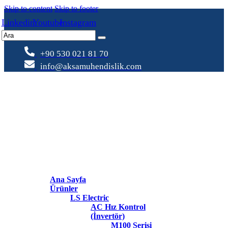
Skip to content
Skip to footer
Linkedin
Youtube
Instagram
+90 530 021 81 70
info@aksamuhendislik.com
Ana Sayfa
Ürünler
LS Electric
AC Hız Kontrol
(İnvertör)
M100 Serisi