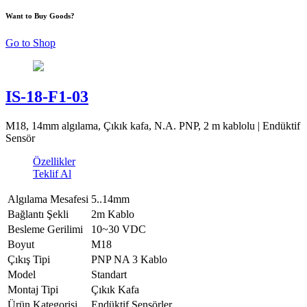
Want to Buy Goods?
Go to Shop
IS-18-F1-03
M18, 14mm algılama, Çıkık kafa, N.A. PNP, 2 m kablolu | Endüktif
Sensör
Özellikler
Teklif Al
Algılama Mesafesi
5..14mm
Bağlantı Şekli
2m Kablo
Besleme Gerilimi
10~30 VDC
Boyut
M18
Çıkış Tipi
PNP NA 3 Kablo
Model
Standart
Montaj Tipi
Çıkık Kafa
Ürün Kategorisi
Endüktif Sensörler