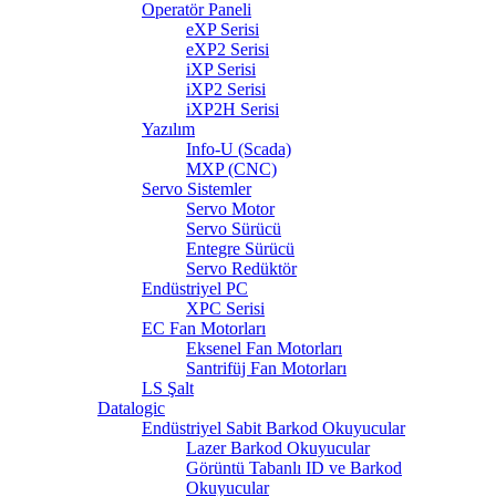
Operatör Paneli
eXP Serisi
eXP2 Serisi
iXP Serisi
iXP2 Serisi
iXP2H Serisi
Yazılım
Info-U (Scada)
MXP (CNC)
Servo Sistemler
Servo Motor
Servo Sürücü
Entegre Sürücü
Servo Redüktör
Endüstriyel PC
XPC Serisi
EC Fan Motorları
Eksenel Fan Motorları
Santrifüj Fan Motorları
LS Şalt
Datalogic
Endüstriyel Sabit Barkod Okuyucular
Lazer Barkod Okuyucular
Görüntü Tabanlı ID ve Barkod
Okuyucular