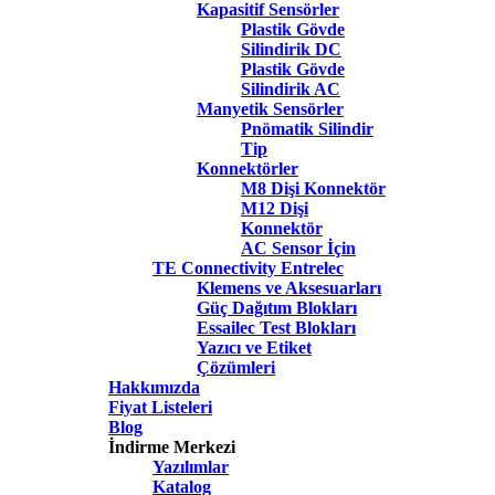
Kapasitif Sensörler
Plastik Gövde
Silindirik DC
Plastik Gövde
Silindirik AC
Manyetik Sensörler
Pnömatik Silindir
Tip
Konnektörler
M8 Dişi Konnektör
M12 Dişi
Konnektör
AC Sensor İçin
TE Connectivity Entrelec
Klemens ve Aksesuarları
Güç Dağıtım Blokları
Essailec Test Blokları
Yazıcı ve Etiket
Çözümleri
Hakkımızda
Fiyat Listeleri
Blog
İndirme Merkezi
Yazılımlar
Katalog