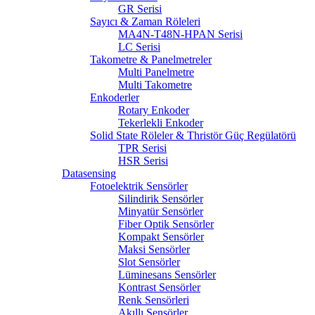
GR Serisi
Sayıcı & Zaman Röleleri
MA4N-T48N-HPAN Serisi
LC Serisi
Takometre & Panelmetreler
Multi Panelmetre
Multi Takometre
Enkoderler
Rotary Enkoder
Tekerlekli Enkoder
Solid State Röleler & Thristör Güç Regülatörü
TPR Serisi
HSR Serisi
Datasensing
Fotoelektrik Sensörler
Silindirik Sensörler
Minyatür Sensörler
Fiber Optik Sensörler
Kompakt Sensörler
Maksi Sensörler
Slot Sensörler
Lüminesans Sensörler
Kontrast Sensörler
Renk Sensörleri
Akıllı Sensörler