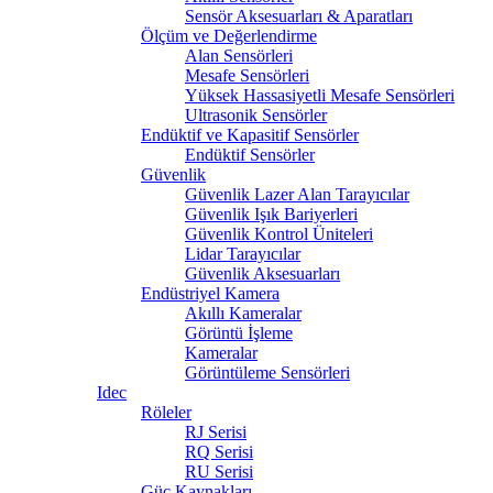
Sensör Aksesuarları & Aparatları
Ölçüm ve Değerlendirme
Alan Sensörleri
Mesafe Sensörleri
Yüksek Hassasiyetli Mesafe Sensörleri
Ultrasonik Sensörler
Endüktif ve Kapasitif Sensörler
Endüktif Sensörler
Güvenlik
Güvenlik Lazer Alan Tarayıcılar
Güvenlik Işık Bariyerleri
Güvenlik Kontrol Üniteleri
Lidar Tarayıcılar
Güvenlik Aksesuarları
Endüstriyel Kamera
Akıllı Kameralar
Görüntü İşleme
Kameralar
Görüntüleme Sensörleri
Idec
Röleler
RJ Serisi
RQ Serisi
RU Serisi
Güç Kaynakları