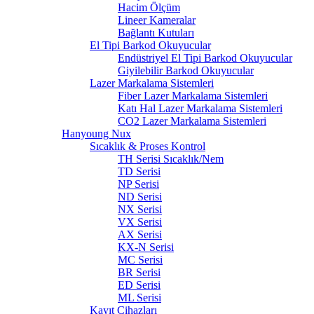
Hacim Ölçüm
Lineer Kameralar
Bağlantı Kutuları
El Tipi Barkod Okuyucular
Endüstriyel El Tipi Barkod Okuyucular
Giyilebilir Barkod Okuyucular
Lazer Markalama Sistemleri
Fiber Lazer Markalama Sistemleri
Katı Hal Lazer Markalama Sistemleri
CO2 Lazer Markalama Sistemleri
Hanyoung Nux
Sıcaklık & Proses Kontrol
TH Serisi Sıcaklık/Nem
TD Serisi
NP Serisi
ND Serisi
NX Serisi
VX Serisi
AX Serisi
KX-N Serisi
MC Serisi
BR Serisi
ED Serisi
ML Serisi
Kayıt Cihazları