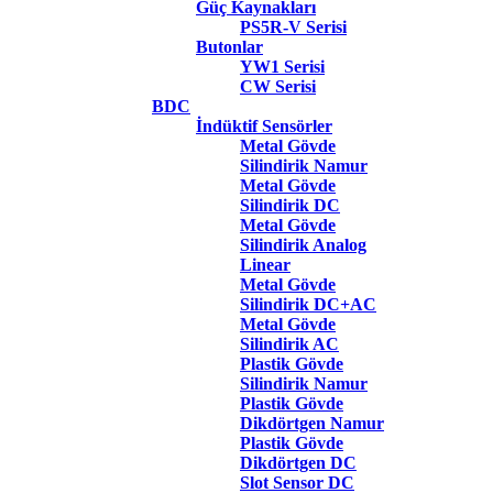
Güç Kaynakları
PS5R-V Serisi
Butonlar
YW1 Serisi
CW Serisi
BDC
İndüktif Sensörler
Metal Gövde
Silindirik Namur
Metal Gövde
Silindirik DC
Metal Gövde
Silindirik Analog
Linear
Metal Gövde
Silindirik DC+AC
Metal Gövde
Silindirik AC
Plastik Gövde
Silindirik Namur
Plastik Gövde
Dikdörtgen Namur
Plastik Gövde
Dikdörtgen DC
Slot Sensor DC