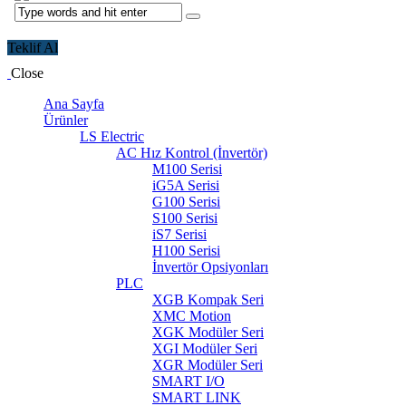
Teklif Al
Close
Ana Sayfa
Ürünler
LS Electric
AC Hız Kontrol (İnvertör)
M100 Serisi
iG5A Serisi
G100 Serisi
S100 Serisi
iS7 Serisi
H100 Serisi
İnvertör Opsiyonları
PLC
XGB Kompak Seri
XMC Motion
XGK Modüler Seri
XGI Modüler Seri
XGR Modüler Seri
SMART I/O
SMART LINK