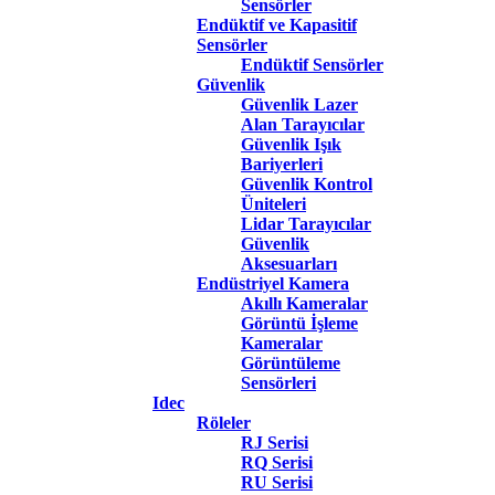
Sensörler
Endüktif ve Kapasitif
Sensörler
Endüktif Sensörler
Güvenlik
Güvenlik Lazer
Alan Tarayıcılar
Güvenlik Işık
Bariyerleri
Güvenlik Kontrol
Üniteleri
Lidar Tarayıcılar
Güvenlik
Aksesuarları
Endüstriyel Kamera
Akıllı Kameralar
Görüntü İşleme
Kameralar
Görüntüleme
Sensörleri
Idec
Röleler
RJ Serisi
RQ Serisi
RU Serisi