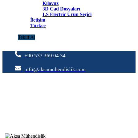
Kılavuz
3D Cad Dosyaları
LS Electric Ürün Seçici
İletişim
Türkçe
Teklif Al
+90 537 369 04 34
info@aksamuhendislik.com