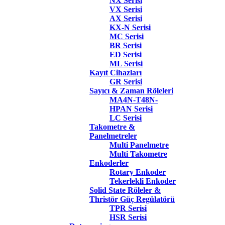
NX Serisi
VX Serisi
AX Serisi
KX-N Serisi
MC Serisi
BR Serisi
ED Serisi
ML Serisi
Kayıt Cihazları
GR Serisi
Sayıcı & Zaman Röleleri
MA4N-T48N-
HPAN Serisi
LC Serisi
Takometre &
Panelmetreler
Multi Panelmetre
Multi Takometre
Enkoderler
Rotary Enkoder
Tekerlekli Enkoder
Solid State Röleler &
Thristör Güç Regülatörü
TPR Serisi
HSR Serisi