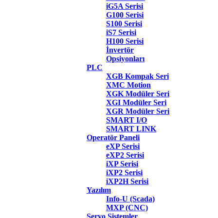
iG5A Serisi
G100 Serisi
S100 Serisi
iS7 Serisi
H100 Serisi
İnvertör
Opsiyonları
PLC
XGB Kompak Seri
XMC Motion
XGK Modüler Seri
XGI Modüler Seri
XGR Modüler Seri
SMART I/O
SMART LINK
Operatör Paneli
eXP Serisi
eXP2 Serisi
iXP Serisi
iXP2 Serisi
iXP2H Serisi
Yazılım
Info-U (Scada)
MXP (CNC)
Servo Sistemler