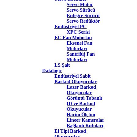
Servo Motor
Servo Sürücü
Entegre Sürücü
Servo Redüktör
Endüstriyel PC
XPC Serisi
EC Fan Motorları
Eksenel Fan
Motorları
Santrifüj Fan
Motorları
LS Şalt
Datalogic
Endüstriyel Sabit
Barkod Okuyucular
Lazer Barkod
Okuyucular
Görüntü Tabanlı
ID ve Barkod
Okuyucular
Hacim Ölçüm
Lineer Kameralar
Bağlantı Kutuları
El Tipi Barkod
Okuyucular